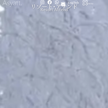
I
F
W
内
English
Menu
リゾート･アテンド
n
a
h
容
Resort Attend
s
c
a
を
t
e
t
a
b
s
ス
g
o
a
キ
r
o
p
ッ
a
k
p
m
プ